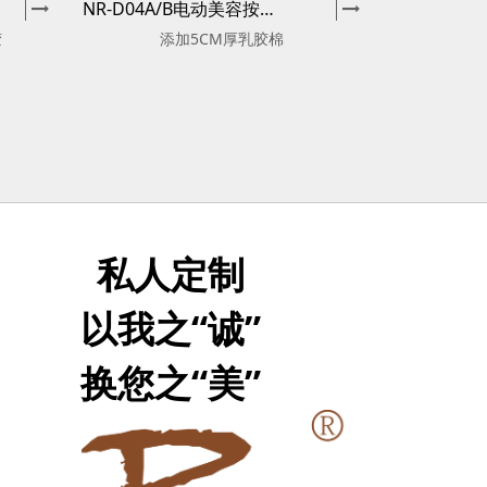
NR-D04A/B电动美容按摩床
胶
添加5CM厚乳胶棉
私人定制
以我之“诚”
换您之“美”