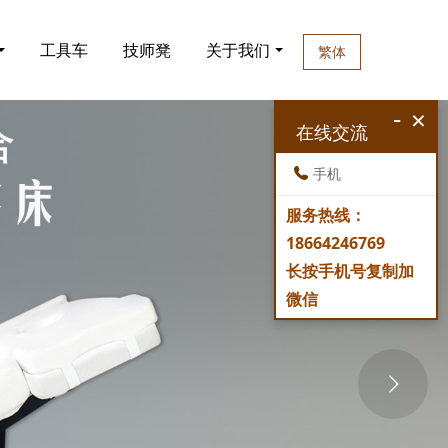
工具车
技师凳
关于我们
繁体
-
×
在线交流
手机
服务热线：
18664246769
长按手机号复制加
微信