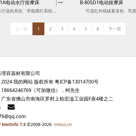
801A电动水疗按摩床
B-805D1电动按摩床
水疗温热系统、带氛围灯系统...
可选红外线碳素发热、乳
上一页
1
2
3
4
5
6
下一页
美理容器材有限公司
2024 我的网站 版权所有
粤ICP备13014700号
18664246769（可加微信），柯先生
：广东省佛山市南海区罗村上柏宏溢工业园F座4楼之二
76@qq.com
y
MetInfo 7.8
©2008-2026
mituo.cn