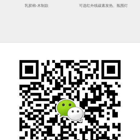
乳胶棉-木制款
可选红外线碳素发热、氛围灯